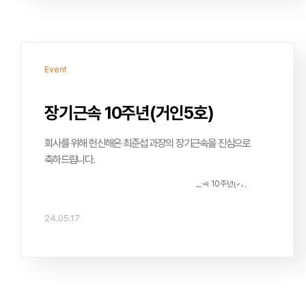
부분들을 여쭤볼때마다 친절하게 잘 알려주시는 은빈대리님
덕분에 많이 배우고 성장할 수 있었던 것 같습니다. 정말 늘
감사드립니다!항상 거인소프트 퍼블리싱팀으로서 자부심을
가질 수 있도록 앞으로도 부족한 점 잘 메꾸며 더 열심히
Event
노력하도록 하겠습니다.감사합니다!
장기근속 10주년(거인5호)
회사를 위해 헌신해온 최준섭 과장의 장기근속을 진심으로
축하드립니다.
24.05.17