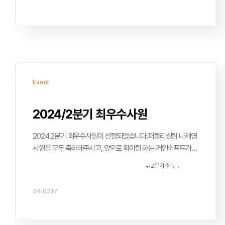
Event
2024/2분기 최우수사원
2024 2분기 최우수사원이 선정되었습니다.퍼블리싱팀 나재영
사원을 모두 축하해주시고, 앞으로 화이팅 하는 거인소프트가
되도록 합시다!2분기 최우수사원퍼블리싱팀 나재영 사원저를
2024년도 2분기 우수사원으로 뽑아주셔서 정말 감사드립니다!
아직은 부족한 점이 더 많아서 우수사원이라고 하기엔 조금
24.07.17
부끄럽지만 그래도 뽑아주신 만큼 앞으로 더 열심히 하는 사원이
되겠습니다.함께 일하면서 저를 많이 도와주시고 이끌어주시는
거인소프트 모든 팀원분들께 항상 감사드리며 특히 제가 모르는