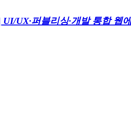
프트 | UI/UX·퍼블리싱·개발 통