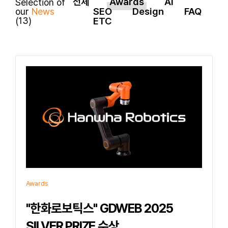
전체
Awards
AI
Selection of
SEO
Design
FAQ
our
News
(13)
ETC
Awards
"한화로보틱스" GDWEB 2025
SILVER PRIZE 수상