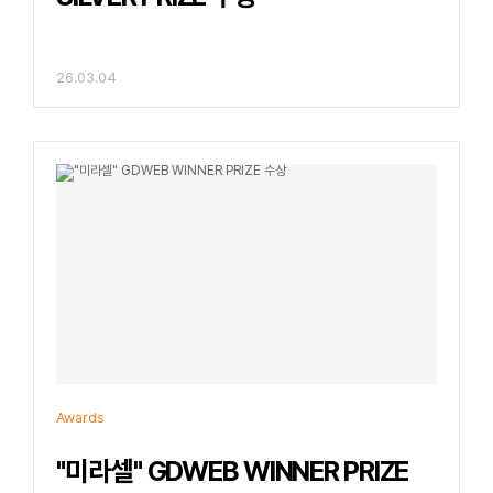
26.03.04
Awards
"미라셀" GDWEB WINNER PRIZE