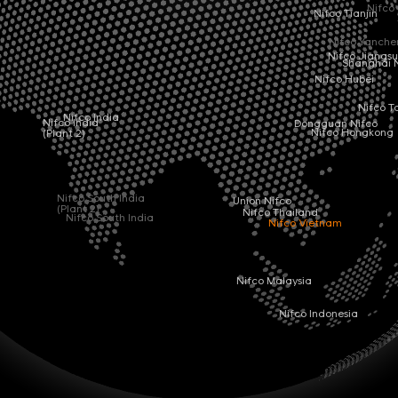
Nifco K
Nifco Tianjin
Nifco Yanchen
Nifco Jiangsu
Shanghai Ni
Nifco Hubei
Nifco Tai
Nifco India
Nifco India
Dongguan Nifco
(Plant 2)
Nifco Hongkong
Nifco South India
Union Nifco
(Plant 2)
Nifco Thailand
Nifco South India
Nifco Vietnam
Nifco Malaysia
Nifco Indonesia