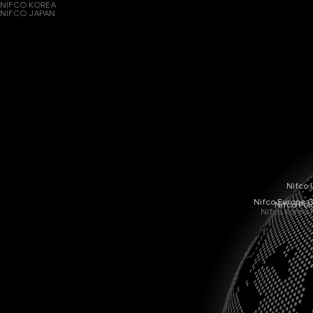
NIFCO KOREA
NIFCO JAPAN
Nifco 
Nifco Europe
Nifco Po
Nifco Korea 