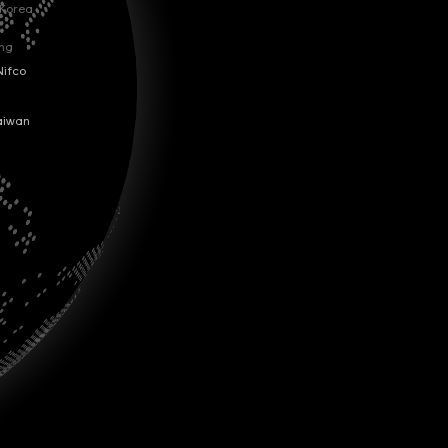
orea
g
fco
wan