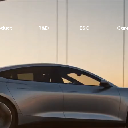
oduct
R&D
ESG
Car