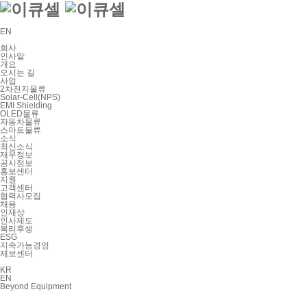
EN
회사
인사말
개요
오시는 길
사업
2차전지물류
Solar-Cell(NPS)
EMI Shielding
OLED물류
자동차물류
스마트물류
소식
최신소식
재무정보
공시정보
홍보센터
지원
고객센터
협력사모집
채용
인재상
인사제도
복리후생
ESG
지속가능경영
제보센터
KR
EN
Beyond
Equipment