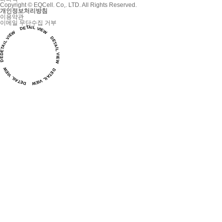
Copyright © EQCell. Co,. LTD. All Rights Reserved.
개인정보처리방침
이용약관
이메일 무단수집 거부
ETAIL VIEW DETAIL VIEW DETAIL VIEW DETAIL VIEW DETAIL VIEW DETAIL VIEW