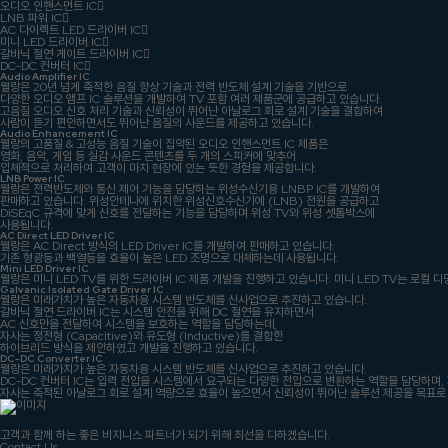
오디오 인핸스먼트 IC
LNB 파워 IC
AC 다이렉트 LED 드라이버 IC
미니 LED 드라이버 IC
갈바닉 절연 게이트 드라이버 IC
DC-DC 컨버터 IC
Audio Amplifier IC
웰랑은 20년 넘게 축적한 음질 향상 기술과 전력 반도체 설계 기술을 기반으로
다양한 오디오 앰프 IC 솔루션을 개발하여 TV 포함 여러 제품군에 공급하고 있습니다.
고음질 오디오 신호 처리 기술과 신뢰성이 뛰어난 아날로그 회로 설계 기술을 결합하여
사람이 듣기 편안하면서도 뛰어난 음질의 사운드를 제공하고 있습니다.
Audio Enhancement IC
웰랑의 고품질 & 고성능 음질 기술이 집약된 오디오 인핸스먼트 IC 제품은
영화, 음악, 게임 등 실감 사운드 콘텐츠를 두 개의 스피커에 맞추어
입체적으로 처리하여 고객이 마치 현장에 있는 듯한 경험을 제공합니다.
LNB Power IC
웰랑은 전력반도체와 통신 제어 기능을 담당하는 위성수신기용 LNBP IC를 개발하여
판매하고 있습니다. 위성안테나에 위치한 위성신호수신기에 (LNB) 전원을 공급하고
DiSEqC 규격에 맞게 신호를 전달하는 기능을 담당하며 위성 TV와 위성 셋톱박스에
사용됩니다.
AC Direct LED Driver IC
웰랑은 AC Direct 방식의 LED Driver IC를 개발하여 판매하고 있습니다.
기존 형광등과 백열등을 효율이 높은 LED 조명으로 대체하는데 사용됩니다.
Mini LED Driver IC
웰랑은 미니 LED TV를 위한 드라이버 IC 제품 개발을 진행하고 있습니다. 미니 LED TV는 로컬
Galvanic Isolated Gate Driver IC
웰랑은 미래가치가 높은 자동차용 시스템 반도체를 신사업으로 추진하고 있습니다.
갈바닉 절연 드라이버 IC는 시스템 안전을 위해 DC 절연을 유지하면서
AC 신호만을 전달하여 시스템을 보호하는 역할을 담당하는데,
자사는 정전형 (Capacitive)와 유도형 (Inductive)를 결합한
하이브리드 방식을 제안하였고 개발을 진행하고 있습니다.
DC-DC Converter IC
웰랑은 미래가치가 높은 자동차용 시스템 반도체를 신사업으로 추진하고 있습니다.
DC-DC 컨버터 IC는 입력 전압을 시스템에서 요구되는 다양한 전압으로 변환하는 역할을 담당하며, 
자사는 축적된 아날로그 회로 설계 역량으로 효율이 높으면서 신뢰성이 뛰어난 솔루션 제공을 목표로
고객과 함께 하는 좋은 비지니스 파트너가 되기 위해 최선을 다하겠습니다.
Contact Us