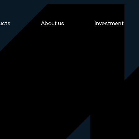
ucts
About us
Investment