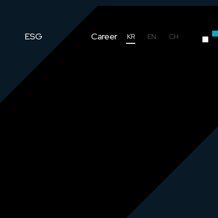
ESG
Career
KR
EN
CH