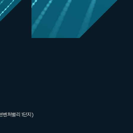
세븐벤처밸리 1단지)