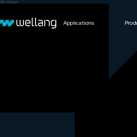
We design
Applications
Prod