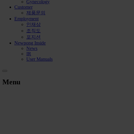
Gynecology
Customer
제품문의
Employment
인재상
조직도
포지션
Newpong Inside
News
IR
User Manuals
Menu