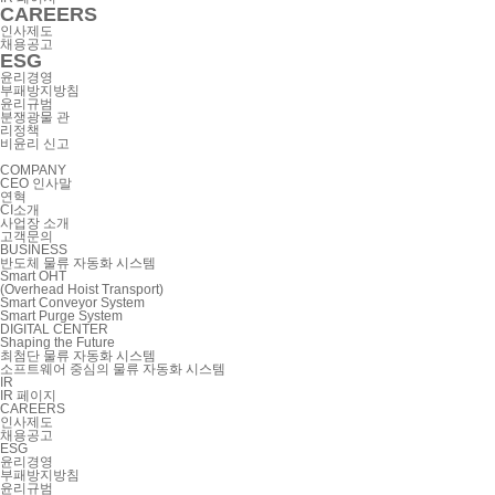
CAREERS
인사제도
채용공고
ESG
윤리경영
부패방지방침
윤리규범
분쟁광물 관
리정책
비윤리 신고
COMPANY
CEO 인사말
연혁
CI소개
사업장 소개
고객문의
BUSINESS
반도체 물류 자동화 시스템
Smart OHT
(Overhead Hoist Transport)
Smart Conveyor System
Smart Purge System
DIGITAL CENTER
Shaping the Future
최첨단 물류 자동화 시스템
소프트웨어 중심의 물류 자동화 시스템
IR
IR 페이지
CAREERS
인사제도
채용공고
ESG
윤리경영
부패방지방침
윤리규범