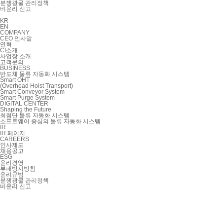
분쟁광물 관리정책
비윤리 신고
KR
EN
COMPANY
CEO 인사말
연혁
CI소개
사업장 소개
고객문의
BUSINESS
반도체 물류 자동화 시스템
Smart OHT
(Overhead Hoist Transport)
Smart Conveyor System
Smart Purge System
DIGITAL CENTER
Shaping the Future
최첨단 물류 자동화 시스템
소프트웨어 중심의 물류 자동화 시스템
IR
IR 페이지
CAREERS
인사제도
채용공고
ESG
윤리경영
부패방지방침
윤리규범
분쟁광물 관리정책
비윤리 신고