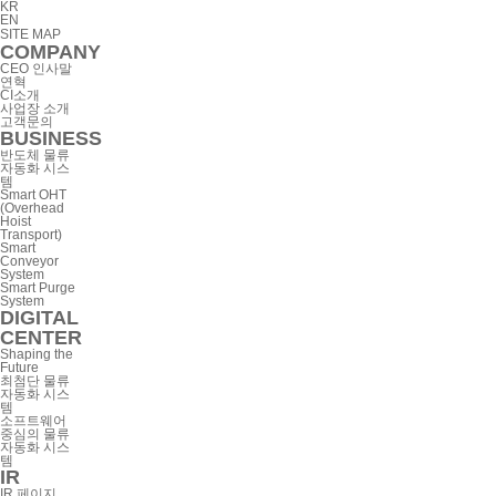
KR
EN
SITE MAP
COMPANY
CEO 인사말
연혁
CI소개
사업장 소개
고객문의
BUSINESS
반도체 물류
자동화 시스
템
Smart OHT
(Overhead
Hoist
Transport)
Smart
Conveyor
System
Smart Purge
System
DIGITAL
CENTER
Shaping the
Future
최첨단 물류
자동화 시스
템
소프트웨어
중심의 물류
자동화 시스
템
IR
IR 페이지