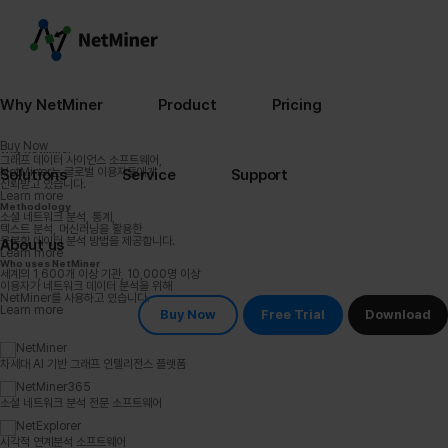
업데이트: 텍스트 속 감정까지 읽는다 - 감성 분석
감성 분석을 통해, 텍스트 맥락을 고려하여 긍정/부정을 파악해보세요.
Learn more
NetMiner Extension 서비스 이용 가능 현황 및 업데이트 일정 알림
NetMiner Extension 의 서비스 제공 현황 및 정기 업데이트 일정을 알려 드립니다.
1
Learn more
2
Search
Why NetMiner
Product
Pricing
Buy Now
Why NetMiner
그래프 데이터 사이언스 소프트웨어,
NetMiner는 글로벌 이용자들에게
Solutions
Service
Support
신뢰받고 있습니다.
Learn more
Methodology
소셜 네트워크 분석, 통계,
텍스트 분석, 머신러닝을 활용한
융복합 데이터 분석 방법을 제공합니다.
About us
Learn more
Who uses NetMiner
세계의 1,600개 이상 기관, 10,000명 이상
이용자가 네트워크 데이터 분석을 위해
NetMiner를 사용하고 있습니다.
Learn more
Buy Now
Free Trial
Download
차세대 AI 기반 그래프 인텔리전스 플랫폼
소셜 네트워크 분석 전문 소프트웨어
시각적 연계분석 소프트웨어