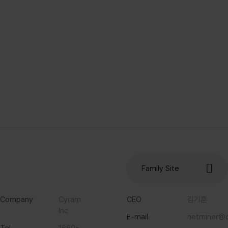
software you’ll need.
NetMiner
Start NetMiner
Family Site
Company
Cyram
CEO
김기훈
Inc
E-mail
netminer@