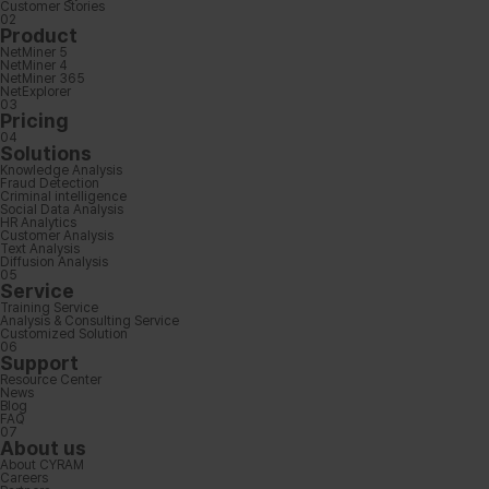
C
u
s
t
o
m
e
r
S
t
o
r
i
e
s
0
2
P
r
o
d
u
c
t
N
e
t
M
i
n
e
r
5
N
e
t
M
i
n
e
r
4
N
e
t
M
i
n
e
r
3
6
5
N
e
t
E
x
p
l
o
r
e
r
0
3
P
r
i
c
i
n
g
0
4
S
o
l
u
t
i
o
n
s
K
n
o
w
l
e
d
g
e
A
n
a
l
y
s
i
s
F
r
a
u
d
D
e
t
e
c
t
i
o
n
C
r
i
m
i
n
a
l
i
n
t
e
l
l
i
g
e
n
c
e
S
o
c
i
a
l
D
a
t
a
A
n
a
l
y
s
i
s
H
R
A
n
a
l
y
t
i
c
s
C
u
s
t
o
m
e
r
A
n
a
l
y
s
i
s
T
e
x
t
A
n
a
l
y
s
i
s
D
i
f
f
u
s
i
o
n
A
n
a
l
y
s
i
s
0
5
S
e
r
v
i
c
e
T
r
a
i
n
i
n
g
S
e
r
v
i
c
e
A
n
a
l
y
s
i
s
&
C
o
n
s
u
l
t
i
n
g
S
e
r
v
i
c
e
C
u
s
t
o
m
i
z
e
d
S
o
l
u
t
i
o
n
0
6
S
u
p
p
o
r
t
R
e
s
o
u
r
c
e
C
e
n
t
e
r
N
e
w
s
B
l
o
g
F
A
Q
0
7
A
b
o
u
t
u
s
A
b
o
u
t
C
Y
R
A
M
C
a
r
e
e
r
s