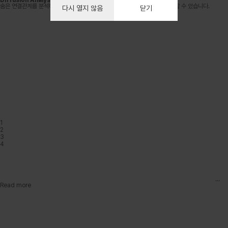
Diffusion Analysis
숨은 연결관계를 분석하여 정보, 소문, 바이러스 등의 확산경로와 범위를 추정할 수 있습니다.
다시 열지 않음
닫기
1
2
3
4
Read more