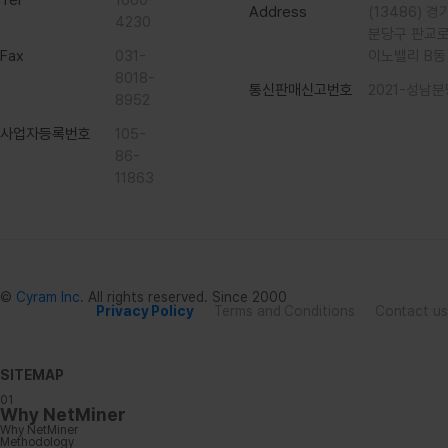
Tel
1660-
Address
(13486) 
4230
분당구 판교로 
Fax
031-
이노밸리 B동
8018-
통신판매신고번호
2021-성남분
8952
사업자등록번호
105-
86-
11863
©
Cyram Inc.
All rights reserved. Since 2000
Privacy Policy
Terms and Conditions
Contact us
S
I
T
E
M
A
P
0
1
W
h
y
N
e
t
M
i
n
e
r
W
h
y
N
e
t
M
i
n
e
r
M
e
t
h
o
d
o
l
o
g
y