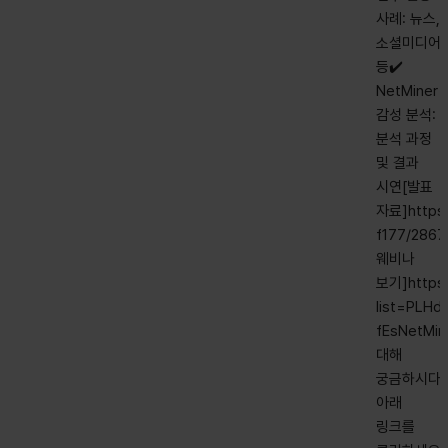
사례: 뉴스,
소셜미디어
등✔️
NetMiner
감성 분석:
분석 과정
및 결과
시연[발표
자료]https:
f177/286
웨비나
보기]https:
list=PLH
fEsNetMi
대해
궁금하시다면
아래
링크를