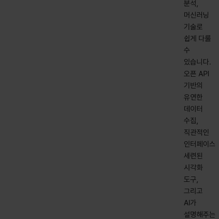
분석,
머신러닝
기술로
쉽게 다룰
수
있습니다.
오픈 API
기반의
유연한
데이터
수집,
직관적인
인터페이스
세련된
시각화
도구,
그리고
AI가
설명해주는