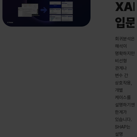
XAI
입문
회귀분석은
해석이
명확하지만,
비선형
관계나
변수 간
상호작용,
개별
케이스를
설명하기엔
한계가
있습니다.
SHAP는
설명