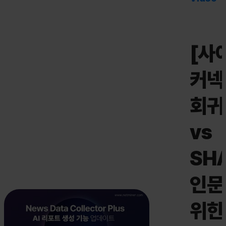
[사
커넥
회귀
vs
SHA
인문
위한