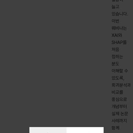
늘고
있습니다.
이번
웨비나는
XAI와
SHAP를
처음
접하는
분도
이해할 수
있도록,
회귀분석과
비교를
중심으로
개념부터
실제 논문
사례까지
함께