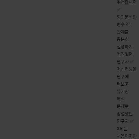
추천합니다]
✅
회귀분석만
변수 간
관계를
충분히
설명하기
어려웠던
연구자 ✅
머신러닝을
연구에
써보고
싶지만
해석
문제로
망설였던
연구자 ✅
XAI는
처음이지만