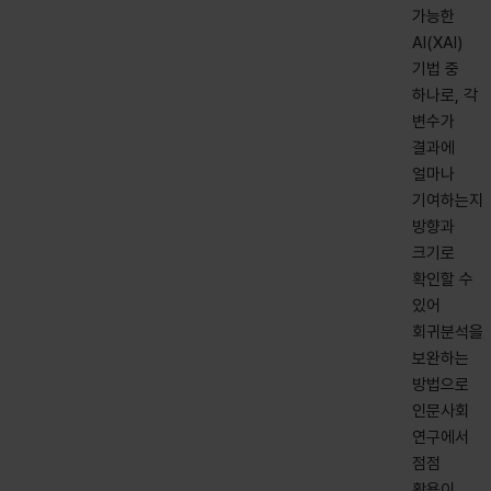
가능한
AI(XAI)
기법 중
하나로, 각
변수가
결과에
얼마나
기여하는지
방향과
크기로
확인할 수
있어
회귀분석을
보완하는
방법으로
인문사회
연구에서
점점
활용이