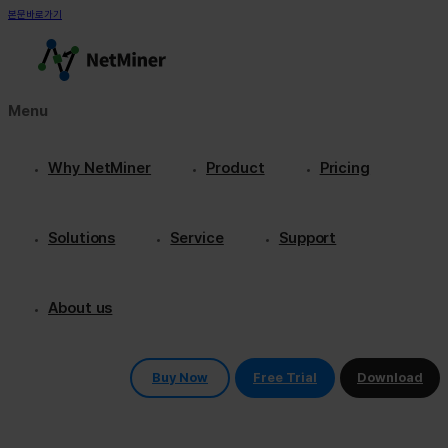
본문바로가기
Menu
Why NetMiner
Product
Pricing
Solutions
Service
Support
About us
Buy Now
Free Trial
Download