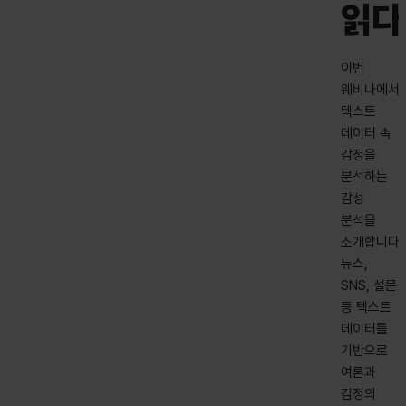
읽다
이번
웨비나에서
텍스트
데이터 속
감정을
분석하는
감성
분석을
소개합니다.
뉴스,
SNS, 설문
등 텍스트
데이터를
기반으로
여론과
감정의