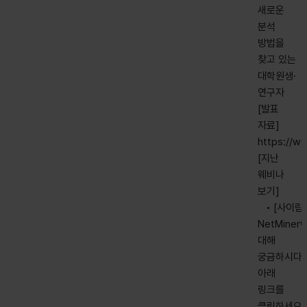
새로운
분석
방법을
찾고 있는
대학원생·
연구자
[발표
자료]
https://ww
[지난
웨비나
보기]
• [사이람
NetMiner
대해
궁금하시다면
아래
링크를
클릭하세요!