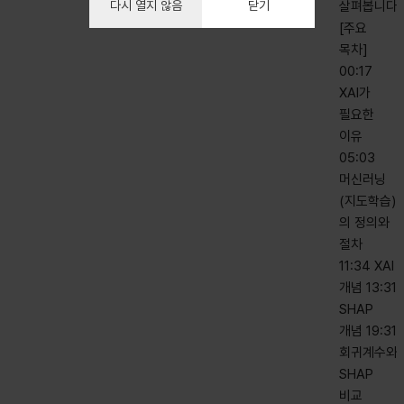
다시 열지 않음
닫기
살펴봅니다.
[주요
목차]
00:17
XAI가
필요한
이유
05:03
머신러닝
(지도학습)
의 정의와
절차
11:34 XAI
개념 13:31
SHAP
개념 19:31
회귀계수와
SHAP
비교