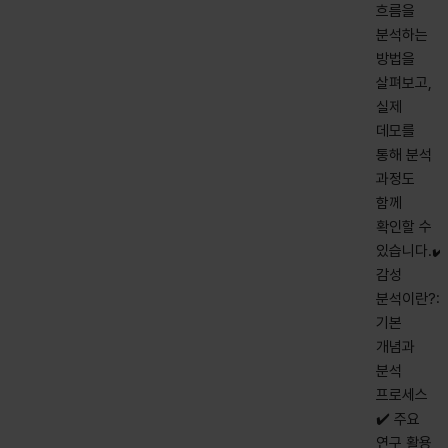
흐름을
분석하는
방법을
살펴보고,
실제
데모를
통해 분석
과정도
함께
확인할 수
있습니다.✔️
감성
분석이란?:
기본
개념과
분석
프로세스
✔️ 주요
연구 활용