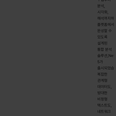
분석,
시각화,
해석까지하
플랫폼에서
완성할 수
있도록
설계된
통합 분석
솔루션,NetM
5가
출시되었습니
복잡한
관계형
데이터도,
방대한
비정형
텍스트도,
네트워크