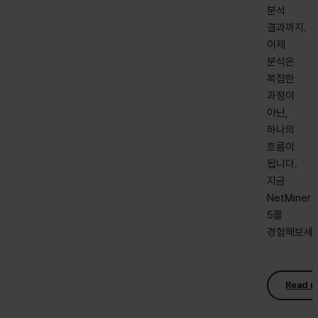
분석
결과까지.
이제
분석은
복잡한
과정이
아닌,
하나의
흐름이
됩니다.
지금
NetMiner
5를
경험해보세요
Read m