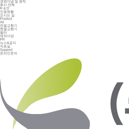
경영이념 및 원칙
회사 연혁
R & D
인증현황
오시는 길
Product
All
전열교환기
현열교환기
필터
제작사양
PR
뉴스&공지
자료실
Support
온라인문의