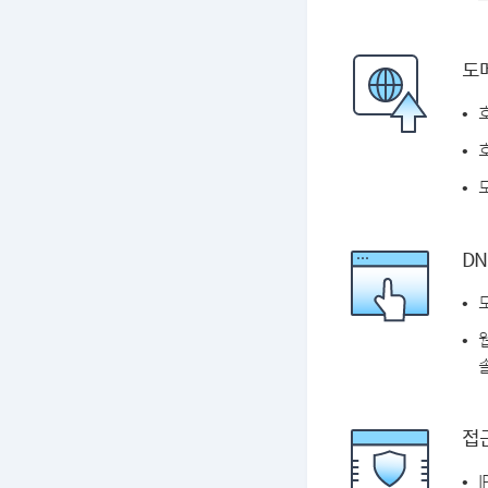
도
DN
솔
접근