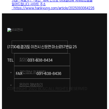
기대…목표가↑"-유진" 제목 건으로 이데일리에 게재되었음을
알려드립니다.사이트 주소
: https://www.hankyung.com/article/2025093064226
(17304) 경기도 이천시 신둔면 마소로57번길 25
회사소개
찾아오시는길
TEL
031-638-8434
개인정보 처리방침
FAX
031-638-8436
온라인 제보하기
COPYRIGHT 2022 BC&C ALL RIGHTS RESERVED