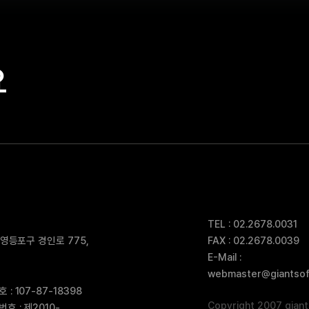
요
TEL : 02.2678.0031
 영등포구 경인로 775,
FAX : 02.2678.0039
E-Mail :
webmaster@giantsoft
: 107-87-18398
Copyright 2007 giants
 : 제2010-