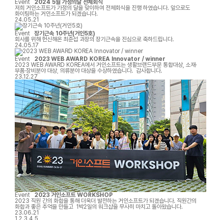
Event
2024 5월 가정의달 전체회식
부족한 점 잘 메꾸며 더 열심히 노력하도록 하겠습니다.감사합니다!
저희 거인소프트가 가정의 달을 맞이하여 전체회식을 진행 하였습니다. 앞으로도
화이팅하는 거인소프트가 되겠습니다.
24.05.21
Event
장기근속 10주년(거인5호)
회사를 위해 헌신해온 최준섭 과장의 장기근속을 진심으로 축하드립니다.
24.05.17
Event
2023 WEB AWARD KOREA Innovator / winner
2023 WEB AWARD KOREA에서 거인소프트는 생활브랜드부문 통합대상, 소재·
부품·장비분야 대상, 의류분야 대상을 수상하였습니다. 감사합니다.
23.12.27
Event
2023 거인소프트 WORKSHOP
2023 직원 간의 화합을 통해 더욱더 발전하는 거인소프트가 되겠습니다. 직원간의
화합과 좋은 추억을 만들고 1박2일의 워크샵을 무사히 마치고 돌아왔습니다.
23.06.21
1
2
3
4
5