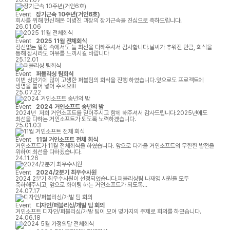
파트너로서 지속적인 성장을 이어가겠습니다.
26.01.07
Event
장기근속 10주년(거인6호)
회사를 위해 헌신해온 이병진 과장의 장기근속을 진심으로 축하드립니다.
26.01.06
Event
2025 11월 전체회식
정신없는 일정 속에서도 늘 최선을 다해주셔서 감사합니다.날씨가 추워진 만큼, 회식을
통해 잠시라도 여유를 느끼시길 바랍니다
25.12.01
Event
퍼블리싱 팀회식
이번 상반기에 많이 고생한 퍼블팀의 회식을 진행 하였습니다.앞으로도 프로젝트에
생명을 불어 넣어 주세요!!!
25.07.22
Event
2024 거인소프트 송년의 밤
2024년 저희 거인소프트를 믿어주시고 함께 해주셔서 감사드립니다.2025년에도
최선을 다하는 거인소프트가 되도록 노력하겠습니다.
25.01.03
Event
11월 거인소프트 전체 회식
거인소프트가 11월 전체회식을 하였습니다. 앞으로 다가올 거인소프트의 무한한 발전을
위하여 최선을 다하겠습니다.
24.11.26
Event
2024/2분기 최우수사원
2024 2분기 최우수사원이 선정되었습니다.퍼블리싱팀 나재영 사원을 모두
축하해주시고, 앞으로 화이팅 하는 거인소프트가 되도록
합시다!2분기 최우수사원퍼블리싱팀 나재영 사원저를 2024년도 2분기 우수사원으로
24.07.17
뽑아주셔서 정말 감사드립니다!아직은 부족한 점이 더 많아서 우수사원이라고 하기엔
조금 부끄럽지만 그래도 뽑아주신 만큼 앞으로 더 열심히 하는 사원이 되겠습니다.함께
Event
디자인/퍼블리싱/개발 팀 회의
일하면서 저를 많이 도와주시고 이끌어주시는 거인소프트 모든 팀원분들께 항상
거인소프트 디자인/퍼블리싱/개발 팀이 모여 몇가지의 주제로 회의를 하였습니다.
감사드리며 특히 제가 모르는 부분들을 여쭤볼때마다 친절하게 잘
24.06.18
알려주시는 은빈대리님 덕분에 많이 배우고 성장할 수 있었던 것 같습니다. 정말 늘
감사드립니다!항상 거인소프트 퍼블리싱팀으로서 자부심을 가질 수 있도록 앞으로도