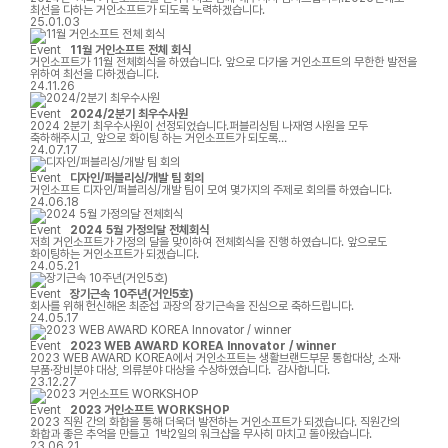
최선을 다하는 거인소프트가 되도록 노력하겠습니다.
25.01.03
Event
11월 거인소프트 전체 회식
거인소프트가 11월 전체회식을 하였습니다. 앞으로 다가올 거인소프트의 무한한 발전을
위하여 최선을 다하겠습니다.
24.11.26
Event
2024/2분기 최우수사원
2024 2분기 최우수사원이 선정되었습니다.퍼블리싱팀 나재영 사원을 모두
축하해주시고, 앞으로 화이팅 하는 거인소프트가 되도록
합시다!2분기 최우수사원퍼블리싱팀 나재영 사원저를 2024년도 2분기 우수사원으로
24.07.17
뽑아주셔서 정말 감사드립니다!아직은 부족한 점이 더 많아서 우수사원이라고 하기엔
조금 부끄럽지만 그래도 뽑아주신 만큼 앞으로 더 열심히 하는 사원이 되겠습니다.함께
Event
디자인/퍼블리싱/개발 팀 회의
일하면서 저를 많이 도와주시고 이끌어주시는 거인소프트 모든 팀원분들께 항상
거인소프트 디자인/퍼블리싱/개발 팀이 모여 몇가지의 주제로 회의를 하였습니다.
감사드리며 특히 제가 모르는 부분들을 여쭤볼때마다 친절하게 잘
24.06.18
알려주시는 은빈대리님 덕분에 많이 배우고 성장할 수 있었던 것 같습니다. 정말 늘
감사드립니다!항상 거인소프트 퍼블리싱팀으로서 자부심을 가질 수 있도록 앞으로도
Event
2024 5월 가정의달 전체회식
부족한 점 잘 메꾸며 더 열심히 노력하도록 하겠습니다.감사합니다!
저희 거인소프트가 가정의 달을 맞이하여 전체회식을 진행 하였습니다. 앞으로도
화이팅하는 거인소프트가 되겠습니다.
24.05.21
Event
장기근속 10주년(거인5호)
회사를 위해 헌신해온 최준섭 과장의 장기근속을 진심으로 축하드립니다.
24.05.17
Event
2023 WEB AWARD KOREA Innovator / winner
2023 WEB AWARD KOREA에서 거인소프트는 생활브랜드부문 통합대상, 소재·
부품·장비분야 대상, 의류분야 대상을 수상하였습니다. 감사합니다.
23.12.27
Event
2023 거인소프트 WORKSHOP
2023 직원 간의 화합을 통해 더욱더 발전하는 거인소프트가 되겠습니다. 직원간의
화합과 좋은 추억을 만들고 1박2일의 워크샵을 무사히 마치고 돌아왔습니다.
23.06.21