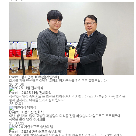
파트너로서 지속적인 성장을 이어가겠습니다.
26.01.07
Event
장기근속 10주년(거인6호)
회사를 위해 헌신해온 이병진 과장의 장기근속을 진심으로 축하드립니다.
26.01.06
Event
2025 11월 전체회식
정신없는 일정 속에서도 늘 최선을 다해주셔서 감사합니다.날씨가 추워진 만큼, 회식을
통해 잠시라도 여유를 느끼시길 바랍니다
25.12.01
Event
퍼블리싱 팀회식
이번 상반기에 많이 고생한 퍼블팀의 회식을 진행 하였습니다.앞으로도 프로젝트에
생명을 불어 넣어 주세요!!!
25.07.22
Event
2024 거인소프트 송년의 밤
2024년 저희 거인소프트를 믿어주시고 함께 해주셔서 감사드립니다.2025년에도