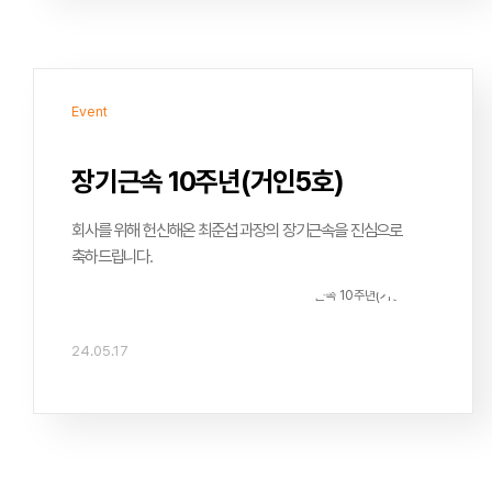
부분들을 여쭤볼때마다 친절하게 잘 알려주시는 은빈대리님
덕분에 많이 배우고 성장할 수 있었던 것 같습니다. 정말 늘
감사드립니다!항상 거인소프트 퍼블리싱팀으로서 자부심을
가질 수 있도록 앞으로도 부족한 점 잘 메꾸며 더 열심히
Event
노력하도록 하겠습니다.감사합니다!
장기근속 10주년(거인5호)
회사를 위해 헌신해온 최준섭 과장의 장기근속을 진심으로
축하드립니다.
24.05.17