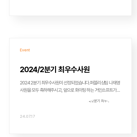
Event
2024/2분기 최우수사원
2024 2분기 최우수사원이 선정되었습니다.퍼블리싱팀 나재영
사원을 모두 축하해주시고, 앞으로 화이팅 하는 거인소프트가
되도록 합시다!2분기 최우수사원퍼블리싱팀 나재영 사원저를
2024년도 2분기 우수사원으로 뽑아주셔서 정말 감사드립니다!
아직은 부족한 점이 더 많아서 우수사원이라고 하기엔 조금
24.07.17
부끄럽지만 그래도 뽑아주신 만큼 앞으로 더 열심히 하는 사원이
되겠습니다.함께 일하면서 저를 많이 도와주시고 이끌어주시는
거인소프트 모든 팀원분들께 항상 감사드리며 특히 제가 모르는