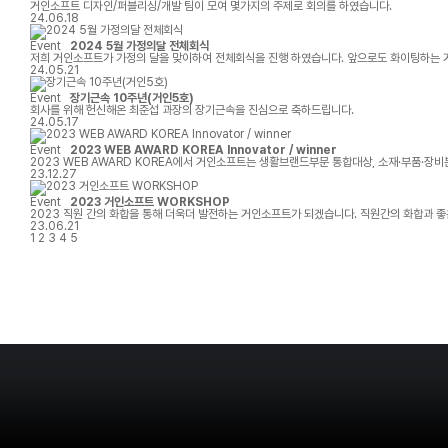
거인소프트 디자인/퍼블리싱/개발 팀이 모여 몇가지의 주제로 회의를 하였습니다.
24.06.18
Event
2024 5월 가정의달 전체회식
저희 거인소프트가 가정의 달을 맞이하여 전체회식을 진행 하였습니다. 앞으로도 화이팅하는
24.05.21
Event
장기근속 10주년(거인5호)
회사를 위해 헌신해온 최준섭 과장의 장기근속을 진심으로 축하드립니다.
24.05.17
Event
2023 WEB AWARD KOREA Innovator / winner
2023 WEB AWARD KOREA에서 거인소프트는 생활브랜드부문 통합대상, 소재·부품·장
23.12.27
Event
2023 거인소프트 WORKSHOP
2023 직원 간의 화합을 통해 더
23.06.21
1
2
3
4
5