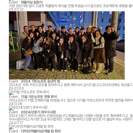
Event
퍼블리싱 팀회식
이번 상반기에 많이 고생한 퍼블팀의 회식을 진행 하였습니다.앞으로도 프로젝트에 생명을 불어 
25.07.22
Event
2024 거인소프트 송년의 밤
2024년 저희 거인소프트를 믿어주시고 함께 해주셔서 감사드립니다.2025년에도 최선을 
25.01.03
Event
11월 거인소프트 전체 회식
거인소프트가 11월 전체회식을 하였습니다. 앞으로 다가올 거인소프트의 무한한 발전을 위하
24.11.26
Event
2024/2분기 최우수사원
2024 2분기 최우수사원이 선정되었습니다.퍼블리싱팀 나재영 사원을 모두 축하해주시고, 
우수사원이라고 하기엔 조금 부끄럽지만 그래도 뽑아주신 만큼 앞으로 더 열심히 하는 사원이
많이 배우고 성장할 수 있었던 것 같습니다. 정말 늘 감사드립니다!항상 거인소프트 퍼블리싱
24.07.17
Event
디자인/퍼블리싱/개발 팀 회의