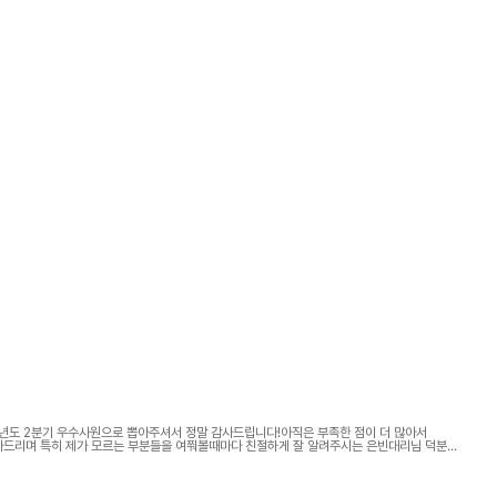
년도 2분기 우수사원으로 뽑아주셔서 정말 감사드립니다!아직은 부족한 점이 더 많아서
사드리며 특히 제가 모르는 부분들을 여쭤볼때마다 친절하게 잘 알려주시는 은빈대리님 덕분에
사합니다!