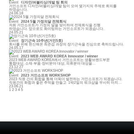
많아서 우수사원이라고 하기엔 조금 부끄럽지만 그래도 뽑아주신 만큼
Event
디자인/퍼블리싱/개발 팀 회의
앞으로 더 열심히 하는 사원이 되겠습니다.함께 일하면서 저를 많이
거인소프트 디자인/퍼블리싱/개발 팀이 모여 몇가지의 주제로 회의를
도와주시고 이끌어주시는 거인소프트 모든 팀원분들께 항상
하였습니다.
감사드리며 특히 제가 모르는 부분들을 여쭤볼때마다 친절하게 잘
24.06.18
알려주시는 은빈대리님 덕분에 많이 배우고 성장할 수 있었던 것
같습니다. 정말 늘 감사드립니다!항상 거인소프트 퍼블리싱팀으로서
Event
2024 5월 가정의달 전체회식
자부심을 가질 수 있도록 앞으로도 부족한 점 잘 메꾸며 더 열심히
저희 거인소프트가 가정의 달을 맞이하여 전체회식을 진행
노력하도록 하겠습니다.감사합니다!
하였습니다. 앞으로도 화이팅하는 거인소프트가 되겠습니다.
24.05.21
Event
장기근속 10주년(거인5호)
회사를 위해 헌신해온 최준섭 과장의 장기근속을 진심으로 축하드립니다.
24.05.17
Event
2023 WEB AWARD KOREA Innovator / winner
2023 WEB AWARD KOREA에서 거인소프트는 생활브랜드부문
통합대상, 소재·부품·장비분야 대상, 의류분야 대상을
수상하였습니다. 감사합니다.
23.12.27
Event
2023 거인소프트 WORKSHOP
2023 직원 간의 화합을 통해 더욱더 발전하는 거인소프트가 되겠습니다.
직원간의 화합과 좋은 추억을 만들고 1박2일의 워크샵을 무사히 마치고
돌아왔습니다.
23.06.21
1
2
3
4
5