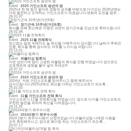
Event
2025 거인소프트 송년의 밤
2025년 한 해 동안 쌓아온 경험과 성과를 바탕으로,다가오는 2026년에는
더욱 발전하고 도약하는 거인소프트가 되겠습니다.변화와 도전을 멈추지
않으며, 신뢰받는 파트너로서 지속적인 성장을 이어가겠습니다.
26.01.07
Event
장기근속 10주년(거인6호)
회사를 위해 헌신해온 이병진 과장의 장기근속을 진심으로 축하드립니다.
26.01.06
Event
2025 11월 전체회식
정신없는 일정 속에서도 늘 최선을 다해주셔서 감사합니다.날씨가 추워진
만큼, 회식을 통해 잠시라도 여유를 느끼시길 바랍니다
25.12.01
Event
퍼블리싱 팀회식
이번 상반기에 많이 고생한 퍼블팀의 회식을 진행 하였습니다.앞으로도
프로젝트에 생명을 불어 넣어 주세요!!!
25.07.22
Event
2024 거인소프트 송년의 밤
2024년 저희 거인소프트를 믿어주시고 함께 해주셔서
감사드립니다.2025년에도 최선을 다하는 거인소프트가 되도록
노력하겠습니다.
25.01.03
Event
11월 거인소프트 전체 회식
거인소프트가 11월 전체회식을 하였습니다. 앞으로 다가올 거인소프트의
무한한 발전을 위하여 최선을 다하겠습니다.
24.11.26
Event
2024/2분기 최우수사원
2024 2분기 최우수사원이 선정되었습니다.퍼블리싱팀 나재영 사원을
모두 축하해주시고, 앞으로 화이팅 하는 거인소프트가 되도록
합시다!2분기 최우수사원퍼블리싱팀 나재영 사원저를 2024년도 2분기
24.07.17
우수사원으로 뽑아주셔서 정말 감사드립니다!아직은 부족한 점이 더