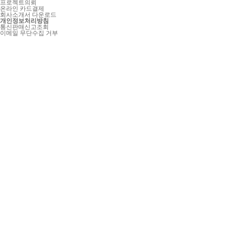
프로젝트의뢰
온라인 카드결제
회사소개서 다운로드
개인정보처리방침
통신판매신고조회
이메일 무단수집 거부