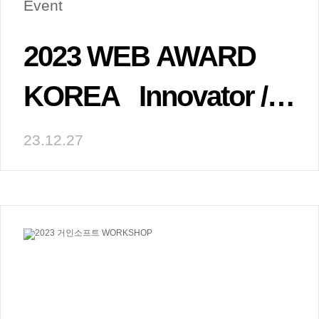
Event
2023 WEB AWARD 
KOREA   Innovator / 
winner
23.12.27