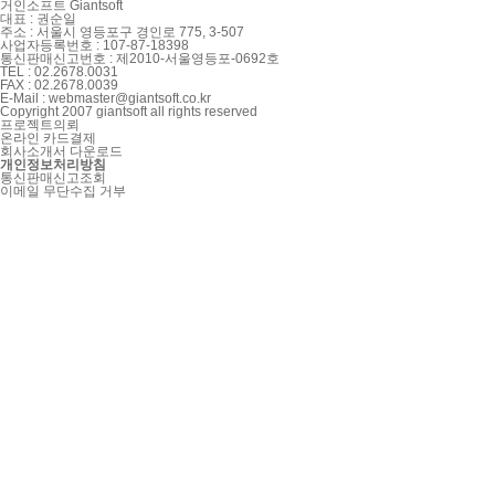
거인소프트
Giantsoft
대표 : 권순일
주소 : 서울시 영등포구 경인로 775, 3-507
사업자등록번호 : 107-87-18398
통신판매신고번호 : 제2010-서울영등포-0692호
TEL : 02.2678.0031
FAX : 02.2678.0039
E-Mail :
webmaster@giantsoft.co.kr
Copyright 2007 giantsoft all rights reserved
프로젝트의뢰
온라인 카드결제
회사소개서 다운로드
개인정보처리방침
통신판매신고조회
이메일 무단수집 거부