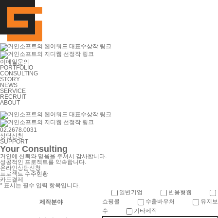
이메일문의
PORTFOLIO
CONSULTING
STORY
NEWS
SERVICE
RECRUIT
ABOUT
02.2678.0031
상담신청
SUPPORT
Your Consulting
거인에 신뢰와 믿음을 주셔서 감사합니다.
성공적인 프로젝트를 약속합니다.
온라인상담신청
프로젝트 수주현황
카드결제
*
표시는 필수 입력 항목입니다.
일반기업
반응형웹
쇼핑몰
수출바우처
유지보
제작분야
수
기타제작